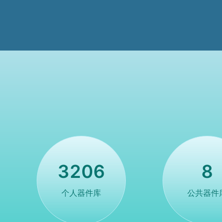
3206
8
个人器件库
公共器件